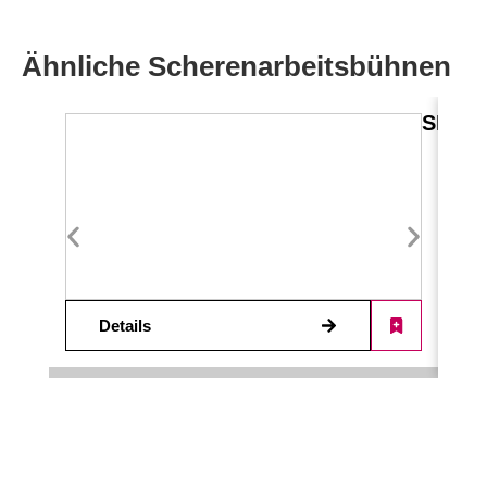
Ähnliche Scherenarbeitsbühnen
SB 83 
Details