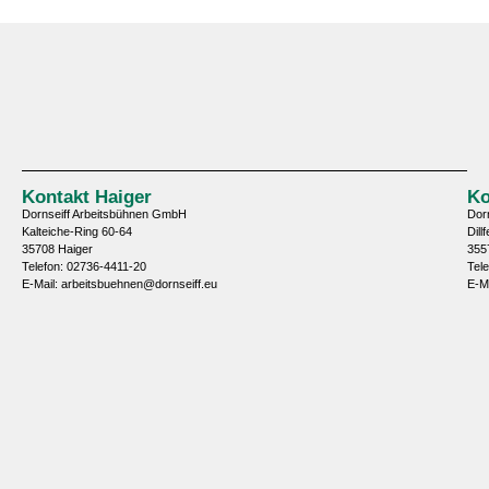
Kontakt Haiger
Ko
Dornseiff Arbeitsbühnen GmbH
Dor
Kalteiche-Ring 60-64
Dill
35708 Haiger
355
Telefon: 02736-4411-20
Tel
E-Mail: arbeitsbuehnen@dornseiff.eu
E-M