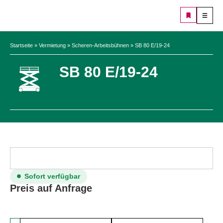
Startseite
»
Vermietung
»
Scheren-Arbeitsbühnen
»
SB 80 E/19-24
SB 80 E/19-24
Sofort verfügbar
Preis auf Anfrage