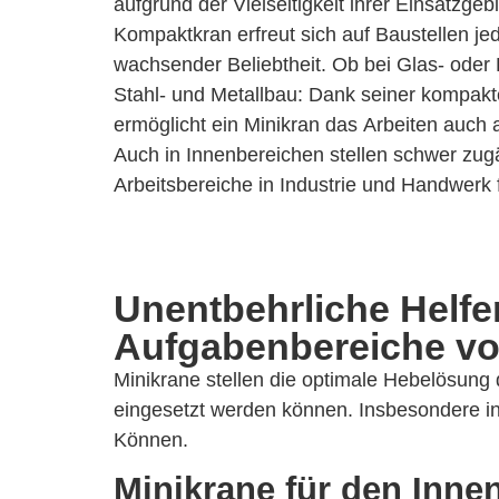
aufgrund der Vielseitigkeit ihrer Einsatzgeb
Auswahl dieser kompakten und variabel einse
Kompaktkran erfreut sich auf Baustellen j
hinaus profitieren Sie von einem Service, 
wachsender Beliebtheit. Ob bei Glas- oder
Projektphase unterstützt – wir stehen Ihnen
Stahl- und Metallbau: Dank seiner kompa
zur Seite, begleiten Sie bei der Planung sowie
ermöglicht ein Minikran das Arbeiten auch 
Projekts und stellen Ihnen auf Wunsch 
Auch in Innenbereichen stellen schwer zu
Arbeitsbereiche in Industrie und Handwerk
Unentbehrliche Helfe
Aufgabenbereiche vo
Minikrane stellen die optimale Hebelösung 
eingesetzt werden können. Insbesondere 
Können.
Minikrane für den Inne