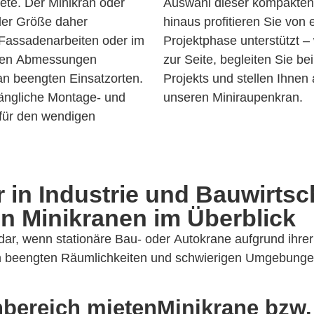
iete. Der Minikran oder
tzbaren Helfer. Darüber
eder Größe daher
der Sie in jeder
 Fassadenarbeiten oder im
 mit fachkundiger Beratung
kten Abmessungen
 Durchführung Ihres
an beengten Einsatzorten.
auch einen Bediener für
gängliche Montage- und
unseren Miniraupenkran.
 für den wendigen
r in Industrie und Bauwirtsc
n Minikranen im Überblick
dar, wenn stationäre Bau- oder Autokrane aufgrund ihre
in beengten Räumlichkeiten und schwierigen Umgebunge
nbereich mieten
Minikrane bzw.