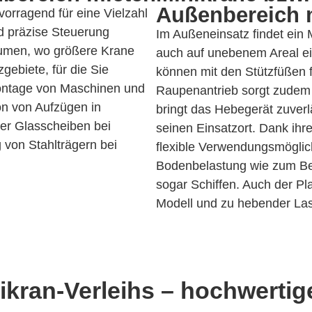
Außenbereich 
orragend für eine Vielzahl
d präzise Steuerung
Im Außeneinsatz findet ein 
umen, wo größere Krane
auch auf unebenem Areal e
gebiete, für die Sie
können mit den Stützfüßen 
ontage von Maschinen und
Raupenantrieb sorgt zudem 
ion von Aufzügen in
bringt das Hebegerät zuver
er Glasscheiben bei
seinen Einsatzort. Dank ih
von Stahlträgern bei
flexible Verwendungsmöglich
Bodenbelastung wie zum Be
sogar Schiffen. Auch der Pla
Modell und zu hebender Las
ikran-Verleihs –
hochwertige