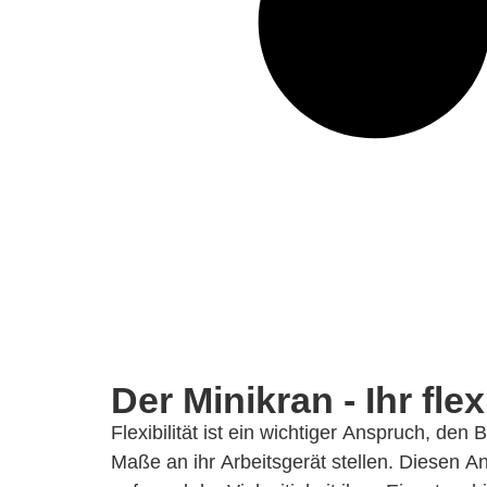
Der Minikran -
Ihr fle
Flexibilität ist ein wichtiger Anspruch, den 
Alleskönner kein Problem dar. Sie möchten 
Maße an ihr Arbeitsgerät stellen. Diesen A
Siegen mieten? In unserem Fuhrpark fi