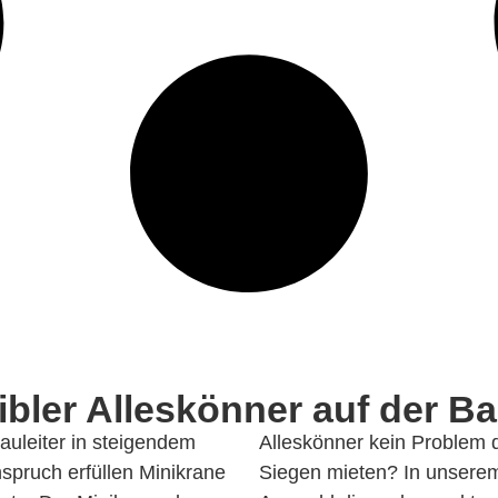
xibler Alleskönner auf der Ba
Bauleiter in steigendem
einen Minikran im Raum
nspruch erfüllen Minikrane
nden Sie eine passende