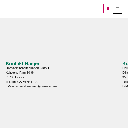
Kontakt Haiger
Ko
Dornseiff Arbeitsbühnen GmbH
Dor
Kalteiche-Ring 60-64
Dill
35708 Haiger
355
Telefon: 02736-4411-20
Tel
E-Mail: arbeitsbuehnen@dornseiff.eu
E-M