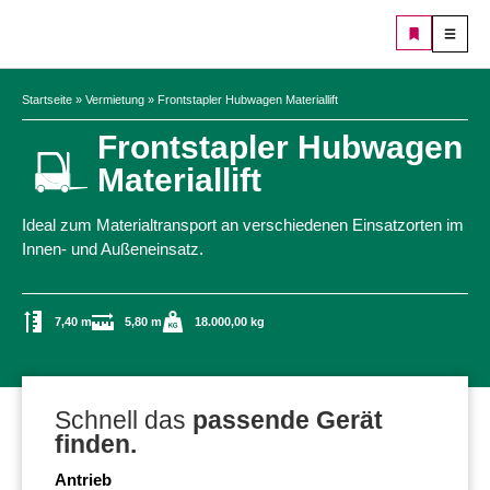
Startseite
»
Vermietung
»
Frontstapler Hubwagen Materiallift
Frontstapler Hubwagen
Materiallift
Ideal zum Materialtransport an verschiedenen Einsatzorten im
Innen- und Außeneinsatz.
7,40 m
5,80 m
18.000,00 kg
Schnell das
passende Gerät
finden.
Antrieb