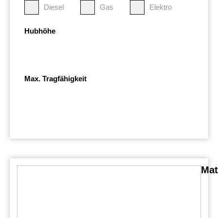
Diesel
Gas
Elektro
Hubhöhe
Max. Tragfähigkeit
Mat