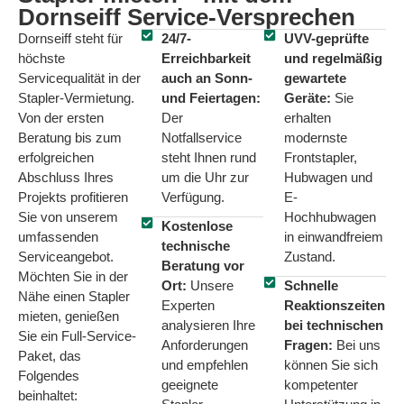
Dornseiff Service-Versprechen
Dornseiff steht für
24/7-
UVV-geprüfte
höchste
Erreichbarkeit
und regelmäßig
Servicequalität in der
auch an Sonn-
gewartete
Stapler-Vermietung.
und Feiertagen:
Geräte:
Sie
Von der ersten
Der
erhalten
Beratung bis zum
Notfallservice
modernste
erfolgreichen
steht Ihnen rund
Frontstapler,
Abschluss Ihres
um die Uhr zur
Hubwagen und
Projekts profitieren
Verfügung.
E-
Sie von unserem
Hochhubwagen
Kostenlose
umfassenden
in einwandfreiem
technische
Serviceangebot.
Zustand.
Beratung vor
Möchten Sie in der
Ort:
Unsere
Schnelle
Nähe einen Stapler
Experten
Reaktionszeiten
mieten, genießen
analysieren Ihre
bei technischen
Sie ein Full-Service-
Anforderungen
Fragen:
Bei uns
Paket, das
und empfehlen
können Sie sich
Folgendes
geeignete
kompetenter
beinhaltet: