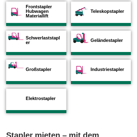
Frontstapler
Hubwagen
Teleskopstapler
Materiallift
Schwerlaststapl
Geländestapler
er
Großstapler
Industriestapler
Elektrostapler
Stapler mieten
– mit dem