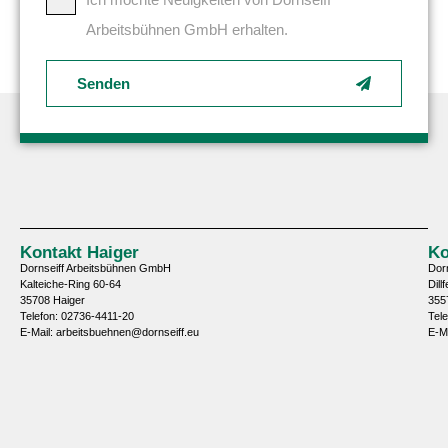
Arbeitsbühnen GmbH erhalten.
Senden
Kontakt Haiger
Ko
Dornseiff Arbeitsbühnen GmbH
Dor
Kalteiche-Ring 60-64
Dill
35708 Haiger
355
Telefon: 02736-4411-20
Tel
E-Mail: arbeitsbuehnen@dornseiff.eu
E-M