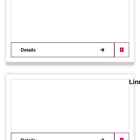
Details
Lin