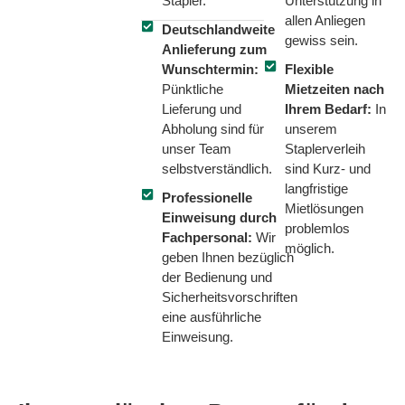
Stapler.
Unterstützung in
allen Anliegen
Deutschlandweite
gewiss sein.
Anlieferung zum
Wunschtermin:
Flexible
Pünktliche
Mietzeiten nach
Lieferung und
Ihrem Bedarf:
In
Abholung sind für
unserem
unser Team
Staplerverleih
selbstverständlich.
sind Kurz- und
langfristige
Professionelle
Mietlösungen
Einweisung durch
problemlos
Fachpersonal:
Wir
möglich.
geben Ihnen bezüglich
der Bedienung und
Sicherheitsvorschriften
eine ausführliche
Einweisung.