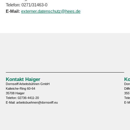
Telefon: 0271/31463-0
E-Mail:
externer.datenschutz@hees.de
Kontakt Haiger
Ko
Dornseiff Arbeitsbühnen GmbH
Dor
Kalteiche-Ring 60-64
Dill
35708 Haiger
355
Telefon: 02736-4411-20
Tel
E-Mail: arbeitsbuehnen@dornseiff.eu
E-M