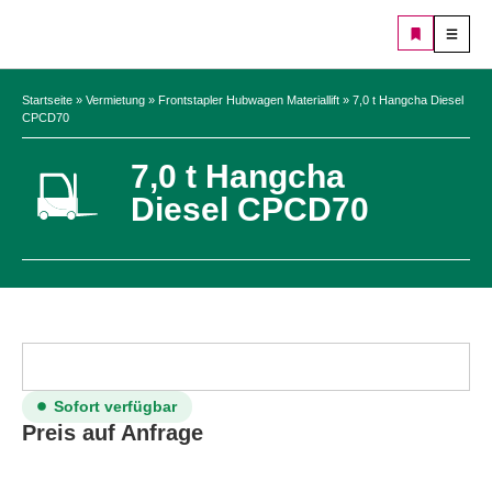
Startseite
»
Vermietung
»
Frontstapler Hubwagen Materiallift
»
7,0 t Hangcha Diesel
CPCD70
7,0 t Hangcha
Diesel CPCD70
Sofort verfügbar
Preis auf Anfrage