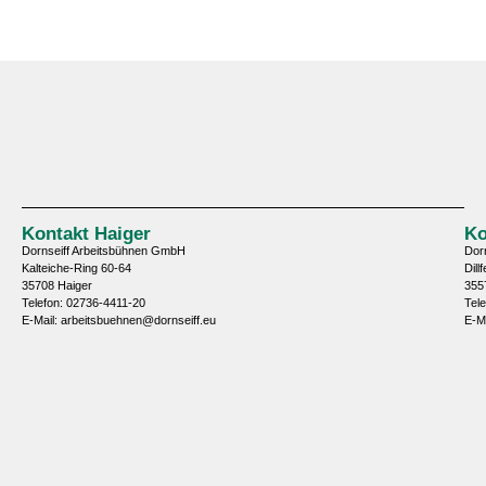
Kontakt Haiger
Ko
Dornseiff Arbeitsbühnen GmbH
Dor
Kalteiche-Ring 60-64
Dill
35708 Haiger
355
Telefon: 02736-4411-20
Tel
E-Mail: arbeitsbuehnen@dornseiff.eu
E-M