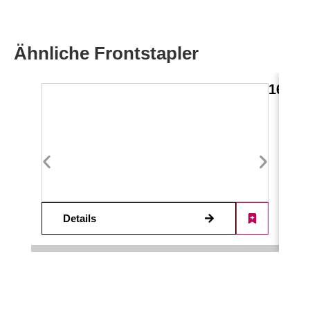
Ähnliche Frontstapler
16,0 
Details