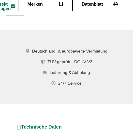
rekt
Merken
Datenblatt
ragen
Deutschland. & europaweite Vermietung
TÜV-geprüft · DGUV V3
Lieferung & Abholung
24/7 Service
Technische Daten