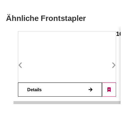
Ähnliche Frontstapler
16,0 
Details