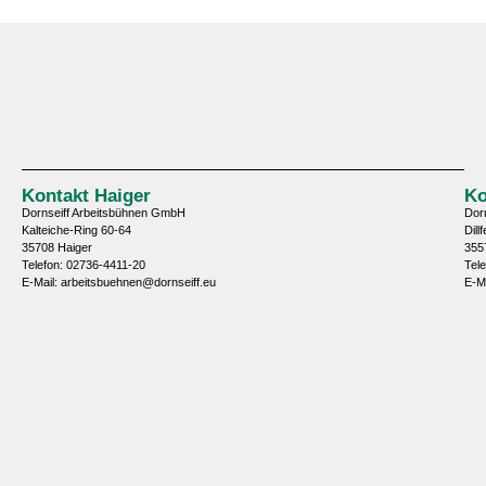
Kontakt Haiger
Ko
Dornseiff Arbeitsbühnen GmbH
Dor
Kalteiche-Ring 60-64
Dill
35708 Haiger
355
Telefon: 02736-4411-20
Tel
E-Mail: arbeitsbuehnen@dornseiff.eu
E-M