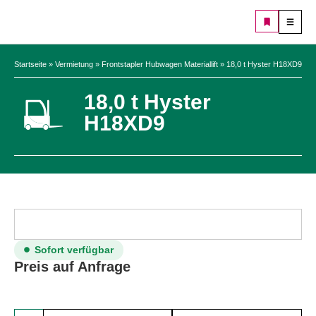
Startseite
»
Vermietung
»
Frontstapler Hubwagen Materiallift
»
18,0 t Hyster H18XD9
18,0 t Hyster
H18XD9
Sofort verfügbar
Preis auf Anfrage