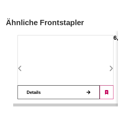
Ähnliche Frontstapler
6,0 t 
Details