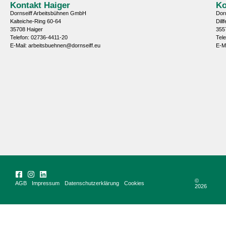
Kontakt Haiger
Ko
Dornseiff Arbeitsbühnen GmbH
Dor
Kalteiche-Ring 60-64
Dill
35708 Haiger
355
Telefon: 02736-4411-20
Tel
E-Mail: arbeitsbuehnen@dornseiff.eu
E-M
©
AGB
Impressum
Datenschutzerklärung
Cookies
2026