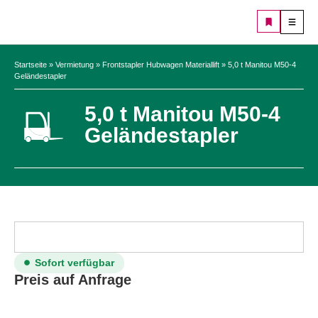
Startseite
»
Vermietung
»
Frontstapler Hubwagen Materiallift
»
5,0 t Manitou M50-4
Geländestapler
5,0 t Manitou M50-4
Geländestapler
Sofort verfügbar
Preis auf Anfrage