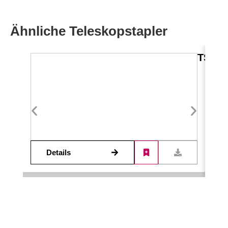
Ähnliche Teleskopstapler
TS-R 
Details