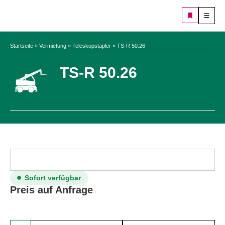
Startseite
»
Vermietung
»
Teleskopstapler
»
TS-R 50.26
TS-R 50.26
Sofort verfügbar
Preis auf Anfrage