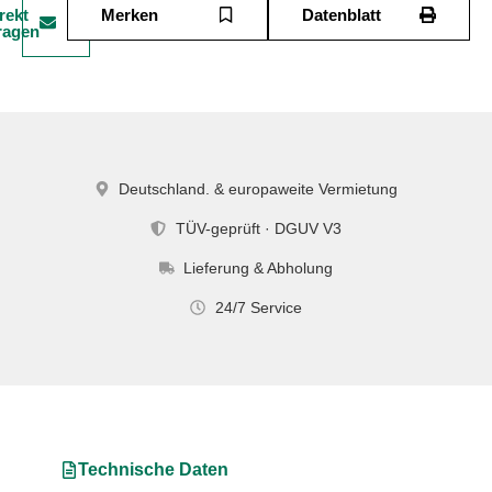
rekt
Merken
Datenblatt
ragen
Deutschland. & europaweite Vermietung
TÜV-geprüft · DGUV V3
Lieferung & Abholung
24/7 Service
Technische Daten