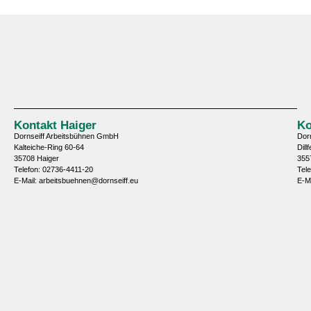
Kontakt Haiger
Ko
Dornseiff Arbeitsbühnen GmbH
Dor
Kalteiche-Ring 60-64
Dill
35708 Haiger
355
Telefon: 02736-4411-20
Tel
E-Mail: arbeitsbuehnen@dornseiff.eu
E-M