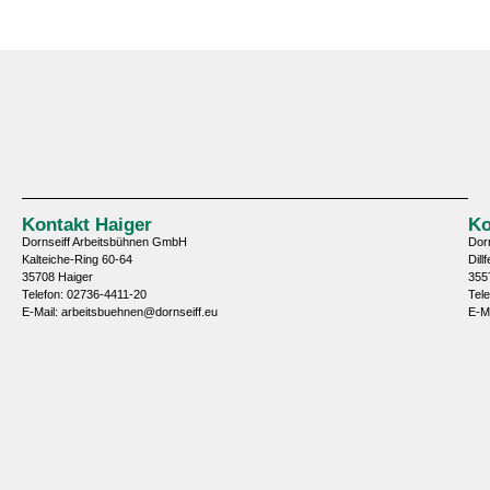
Kontakt Haiger
Ko
Dornseiff Arbeitsbühnen GmbH
Dor
Kalteiche-Ring 60-64
Dill
35708 Haiger
355
Telefon: 02736-4411-20
Tel
E-Mail: arbeitsbuehnen@dornseiff.eu
E-M