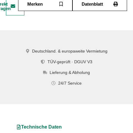
rekt
Merken
Datenblatt
ragen
Deutschland. & europaweite Vermietung
TÜV-geprüft · DGUV V3
Lieferung & Abholung
24/7 Service
Technische Daten