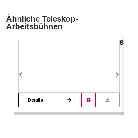
Ähnliche Teleskop-
Arbeitsbühnen
SB 10
Details