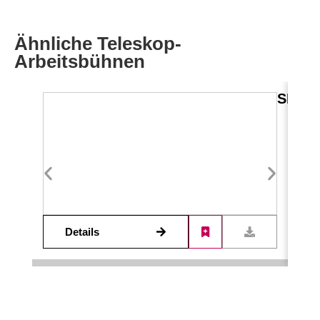
Ähnliche Teleskop-
Arbeitsbühnen
SP-R 3
Details