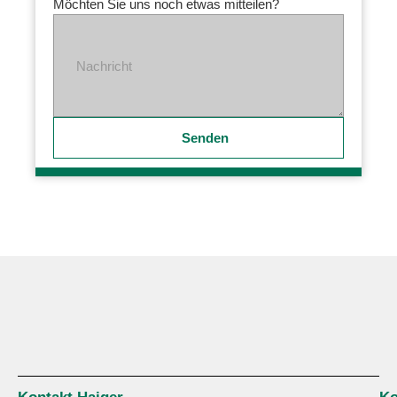
Möchten Sie uns noch etwas mitteilen?
Nachricht
Senden
Kontakt Haiger
Ko