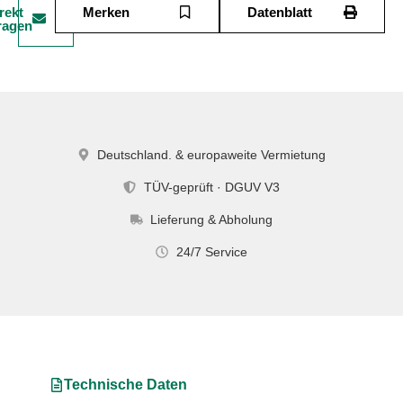
rekt
Merken
Datenblatt
ragen
Deutschland. & europaweite Vermietung
TÜV-geprüft · DGUV V3
Lieferung & Abholung
24/7 Service
Technische Daten