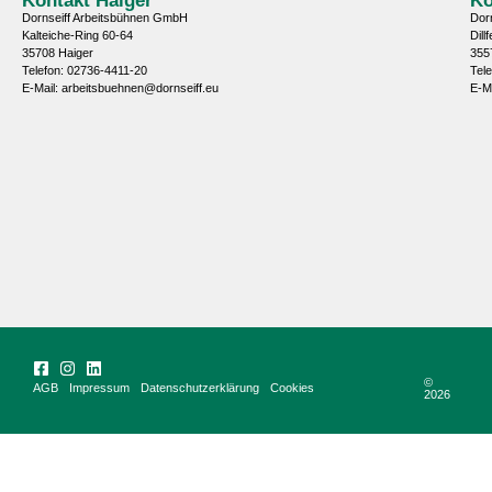
Dornseiff Arbeitsbühnen GmbH
Dor
Kalteiche-Ring 60-64
Dill
35708 Haiger
355
Telefon: 02736-4411-20
Tel
E-Mail: arbeitsbuehnen@dornseiff.eu
E-M
©
AGB
Impressum
Datenschutzerklärung
Cookies
2026