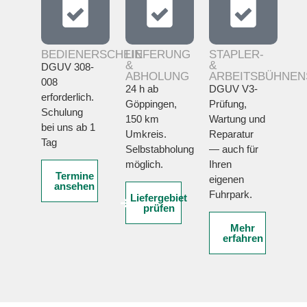
BEDIENERSCHEIN
LIEFERUNG
STAPLER-
&
&
DGUV 308-
ABHOLUNG
ARBEITSBÜHNEN
008
24 h ab
DGUV V3-
erforderlich.
Göppingen,
Prüfung,
Schulung
150 km
Wartung und
bei uns ab 1
Umkreis.
Reparatur
Tag
Selbstabholung
— auch für
möglich.
Ihren
Termine
eigenen
ansehen
Fuhrpark.
Liefergebiet
prüfen
Mehr
erfahren