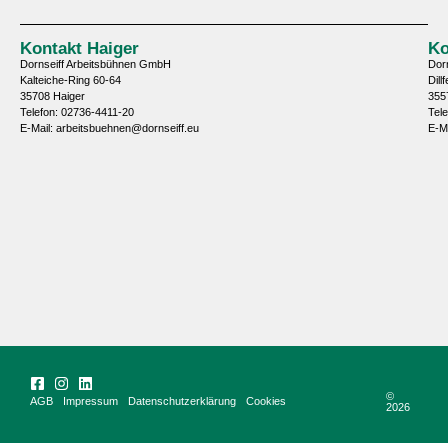
Kontakt Haiger
Ko
Dornseiff Arbeitsbühnen GmbH
Dor
Kalteiche-Ring 60-64
Dill
35708 Haiger
355
Telefon: 02736-4411-20
Tel
E-Mail: arbeitsbuehnen@dornseiff.eu
E-M
©
AGB
Impressum
Datenschutzerklärung
Cookies
2026