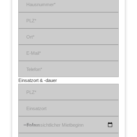
Hausnummer*
PLZ*
Ort*
E-Mail*
Telefon*
Einsatzort & -dauer
PLZ*
Einsatzort
Voraussichtlicher Mietbeginn