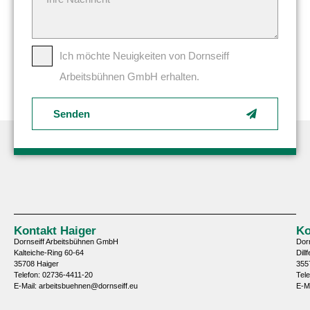
Ich möchte Neuigkeiten von Dornseiff
Arbeitsbühnen GmbH erhalten.
Senden
Kontakt Haiger
Ko
Dornseiff Arbeitsbühnen GmbH
Dor
Kalteiche-Ring 60-64
Dill
35708 Haiger
355
Telefon: 02736-4411-20
Tel
E-Mail: arbeitsbuehnen@dornseiff.eu
E-M