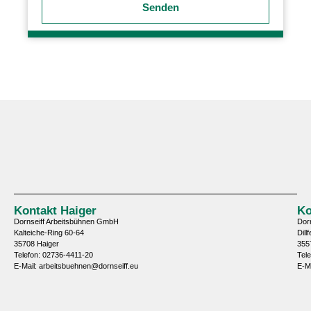
Senden
Kontakt Haiger
Ko
Dornseiff Arbeitsbühnen GmbH
Dor
Kalteiche-Ring 60-64
Dill
35708 Haiger
355
Telefon: 02736-4411-20
Tel
E-Mail: arbeitsbuehnen@dornseiff.eu
E-M