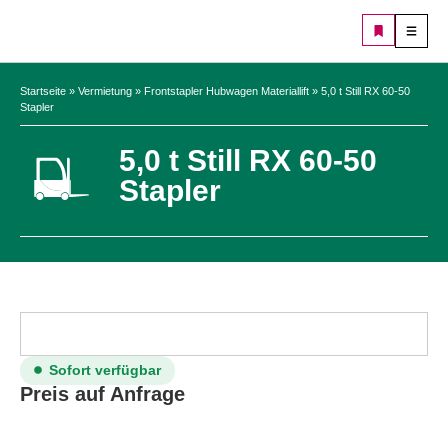
Startseite
»
Vermietung
»
Frontstapler Hubwagen Materiallift
»
5,0 t Still RX 60-50
Stapler
5,0 t Still RX 60-50
Stapler
Sofort verfügbar
Preis auf Anfrage