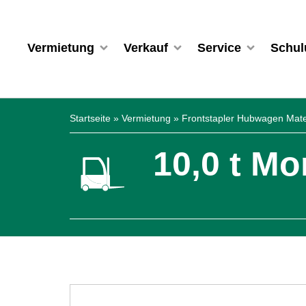
Vermietung
Verkauf
Service
Schul
Startseite
»
Vermietung
»
Frontstapler Hubwagen Materi
10,0 t Mo