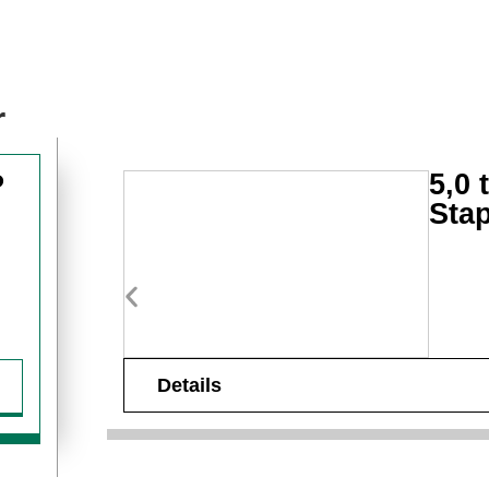
r
5,0
P
Stap
Details