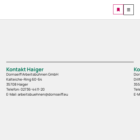
Kontakt Haiger
Ko
Dornseiff Arbeitsbühnen GmbH
Dor
Kalteiche-Ring 60-64
Dill
35708 Haiger
355
Telefon: 02736-4411-20
Tel
E-Mail: arbeitsbuehnen@dornseiff.eu
E-M